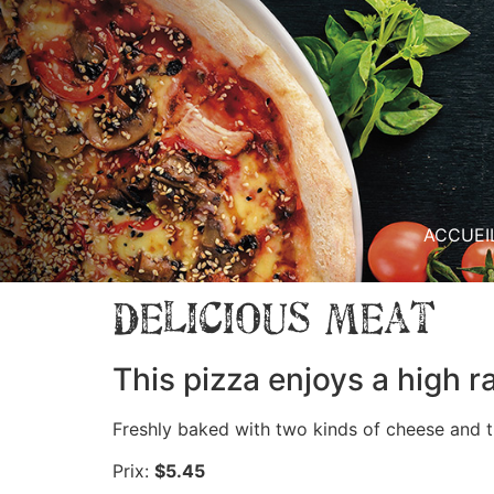
ACCUEI
Delicious Meat
This pizza enjoys a high r
Freshly baked with two kinds of cheese and th
Prix:
$5.45