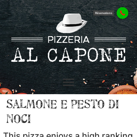
Réservations
Salmone e pesto di
noci
This pizza enjoys a high ranking